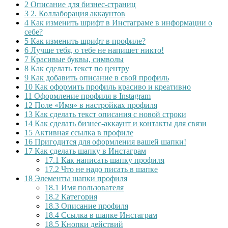
2
Описание для бизнес-страниц
3
2. Коллаборация аккаунтов
4
Как изменить шрифт в Инстаграме в информации о
себе?
5
Как изменить шрифт в профиле?
6
Лучше тебя, о тебе не напишет никто!
7
Красивые буквы, символы
8
Как сделать текст по центру
9
Как добавить описание в свой профиль
10
Как оформить профиль красиво и креативно
11
Оформление профиля в Instagram
12
Поле «Имя» в настройках профиля
13
Как сделать текст описания с новой строки
14
Как сделать бизнес-аккаунт и контакты для связи
15
Активная ссылка в профиле
16
Пригодится для оформления вашей шапки!
17
Как сделать шапку в Инстаграм
17.1
Как написать шапку профиля
17.2
Что не надо писать в шапке
18
Элементы шапки профиля
18.1
Имя пользователя
18.2
Категория
18.3
Описание профиля
18.4
Ссылка в шапке Инстаграм
18.5
Кнопки действий