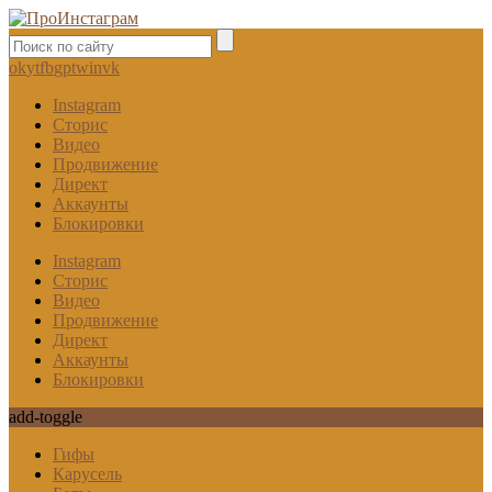
ok
yt
fb
gp
tw
in
vk
Instagram
Сторис
Видео
Продвижение
Директ
Аккаунты
Блокировки
Instagram
Сторис
Видео
Продвижение
Директ
Аккаунты
Блокировки
add-toggle
Гифы
Карусель