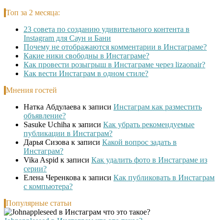
Топ за 2 месяца:
23 совета по созданию удивительного контента в
Instagram для Саун и Бани
Почему не отображаются комментарии в Инстаграме?
Какие ники свободны в Инстаграме?
Как провести розыгрыш в Инстаграме через lizaonair?
Как вести Инстаграм в одном стиле?
Мнения гостей
Натка Абдулаева
к записи
Инстаграм как разместить
объявление?
Sasuke Uchiha
к записи
Как убрать рекомендуемые
публикации в Инстаграм?
Дарья Сизова
к записи
Какой вопрос задать в
Инстаграм?
Vika Aspid
к записи
Как удалить фото в Инстаграме из
серии?
Елена Черенкова
к записи
Как публиковать в Инстаграм
с компьютера?
Популярные статьи