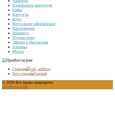
Акаунты
Блокировки аккаунтов
Гифы
Карусель
Боты
Визуальное оформление
Приложения
Шаринги
Подписчики
Эфиры в Инстаграм
Архивы
Маски
Главная
Все статьи
© 2026 Все права защищены.
ok
yt
fb
gp
tw
in
vk