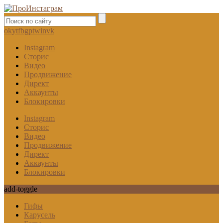
ok
yt
fb
gp
tw
in
vk
Instagram
Сторис
Видео
Продвижение
Директ
Аккаунты
Блокировки
Instagram
Сторис
Видео
Продвижение
Директ
Аккаунты
Блокировки
add-toggle
Гифы
Карусель