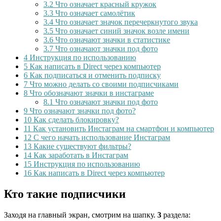
3.2
Что означает красный кружок
3.3
Что означает самолётик
3.4
Что означает значок перечеркнутого звука
3.5
Что означает синий значок возле имени
3.6
Что означают значки в статистике
3.7
Что означают значки под фото
4
Инструкция по использованию
5
Как написать в Direct через компьютер
6
Как подписаться и отменить подписку
7
Что можно делать со своими подписчиками
8
Что обозначают значки в инстаграме
8.1
Что означают значки под фото
9
Что означают значки под фото?
10
Как сделать блокировку?
11
Как установить Инстаграм на смартфон и компьютер
12
С чего начать использование Инстаграм
13
Какие существуют фильтры?
14
Как заработать в Инстаграм
15
Инструкция по использованию
16
Как написать в Direct через компьютер
Кто такие подписчики
Заходя на главный экран, смотрим на шапку.
3
раздела: