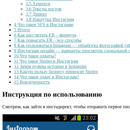
3.5
Хештеги
3.6
Тексты постов
3.7
Директ
3.8
Накрутка Инстаграм
4
Что такое SFS в Инстаграме
5
Итоги
6
Как рассчитать ER – формула
7
Как повысить ER – все способы
8
Как пользоваться Instagram — обработка фотографий (э
9
Инстаграм онлайн — варианты просмотра социальной сет
10
Что такое охваты?
11
Что такое Stories в Инстаграм
12
Зачем нужны истории в Instagram
13
Какую пользу бизнесу приносят Stories
14
Что такое охват в Инстаграм?
15
Вовлеченность
Инструкция по использованию
Смотрим, как зайти в инстадирект, чтобы отправить первое пи