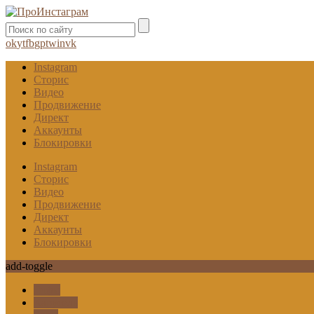
ok
yt
fb
gp
tw
in
vk
Instagram
Сторис
Видео
Продвижение
Директ
Аккаунты
Блокировки
Instagram
Сторис
Видео
Продвижение
Директ
Аккаунты
Блокировки
add-toggle
Гифы
Карусель