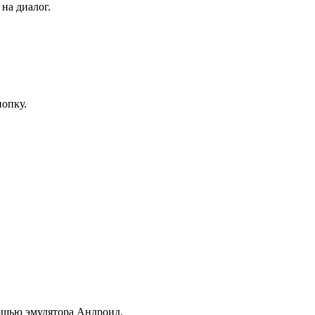
на диалог.
нопку.
мощью эмулятора Андроид.